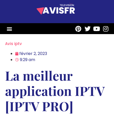
PROGRAMME TV
FRANCE INFO SPORTS
NOUS CONTACTER
Avis iptv
février 2, 2023
9:29 am
La meilleur
application IPTV
[IPTV PRO]